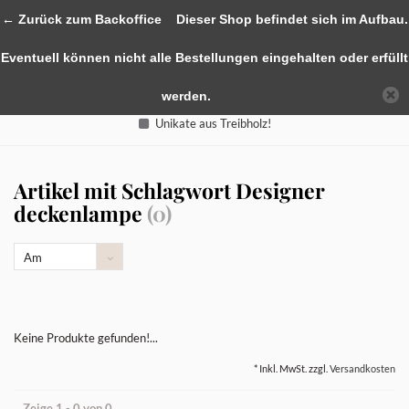
0
← Zurück zum Backoffice
Dieser Shop befindet sich im Aufbau.
Eventuell können nicht alle Bestellungen eingehalten oder erfüllt
werden.
Unikate aus Treibholz!
Artikel mit Schlagwort Designer
deckenlampe
(0)
Am
meisten
angesehen
Keine Produkte gefunden!...
* Inkl. MwSt. zzgl.
Versandkosten
Zeige 1 - 0 von 0