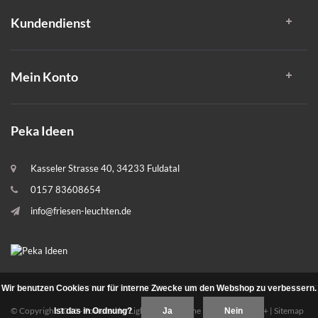
Kundendienst
Mein Konto
Peka Ideen
Kasseler Strasse 40, 34233 Fuldatal
0157 83608654
info@friesen-leuchten.de
Wir benutzen Cookies nur für interne Zwecke um den Webshop zu verbessern.
© Copyright 2026 - Powered by
Lightspeed
- Theme By
DMWS
x
Plus+
|
Sitemap
Ist das in Ordnung?
Ja
Nein