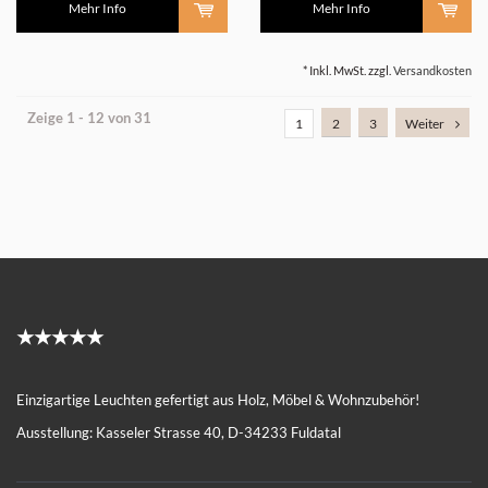
Mehr Info
Mehr Info
* Inkl. MwSt. zzgl.
Versandkosten
Zeige 1 - 12 von 31
1
2
3
Weiter
★★★★★
Einzigartige Leuchten gefertigt aus Holz, Möbel & Wohnzubehör!
Ausstellung: Kasseler Strasse 40, D-34233 Fuldatal