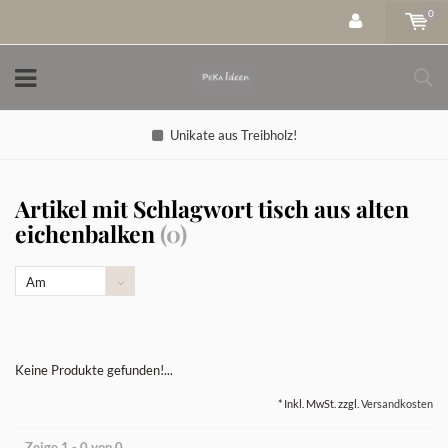
0
Unikate aus Treibholz!
Artikel mit Schlagwort tisch aus alten
eichenbalken
(0)
Am
meisten
angesehen
Keine Produkte gefunden!...
* Inkl. MwSt. zzgl.
Versandkosten
Zeige 1 - 0 von 0