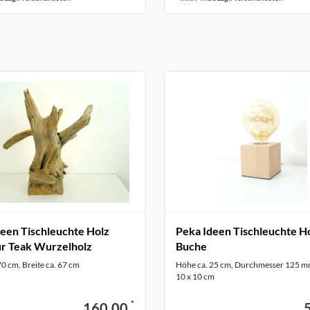
een Tischleuchte Holz
Peka Ideen Tischleuchte H
ur Teak Wurzelholz
Buche
0 cm, Breite ca. 67 cm
Höhe ca. 25 cm, Durchmesser 125 m
10 x 10 cm
*
160,00