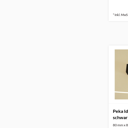
* Inkl. MwSt
Peka I
schwarz
80 mm x 8