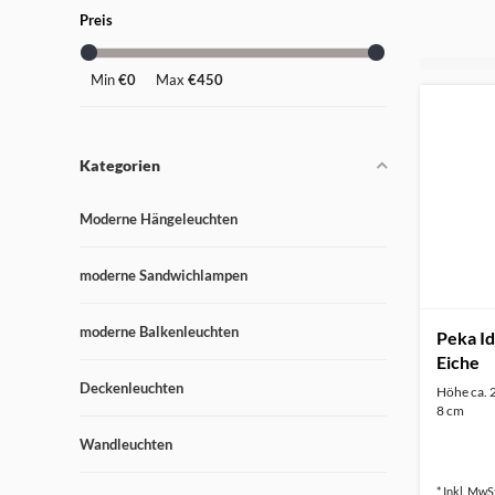
Preis
Min
€0
Max
€450
Kategorien
Moderne Hängeleuchten
moderne Sandwichlampen
moderne Balkenleuchten
Peka Id
Eiche
Deckenleuchten
Höhe ca. 
8 cm
Wandleuchten
* Inkl. MwSt