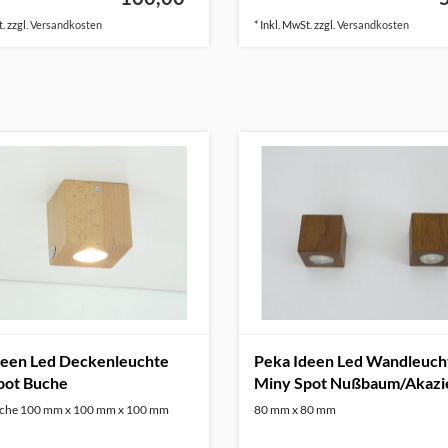
. zzgl.
Versandkosten
* Inkl. MwSt. zzgl.
Versandkosten
deen Led Deckenleuchte
Peka Ideen Led Wandleuch
pot Buche
Miny Spot Nußbaum/Akazi
uche 100 mm x 100 mm x 100 mm
80 mm x 80 mm