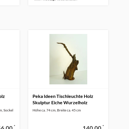
olz
Peka Ideen Tischleuchte Holz
Skulptur Eiche Wurzelholz
m, Sockel
Höhe ca. 74 cm, Breite ca. 45 cm
*
*
56,00
140,00