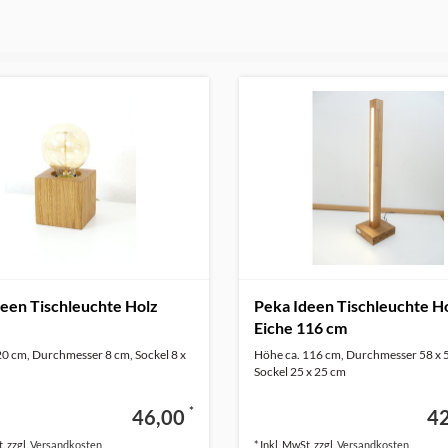
een Tischleuchte Holz
Peka Ideen Tischleuchte H
Eiche 116 cm
20 cm, Durchmesser 8 cm, Sockel 8 x
Höhe ca. 116 cm, Durchmesser 58 x 
Sockel 25 x 25 cm
*
46,00
4
. zzgl.
Versandkosten
* Inkl. MwSt. zzgl.
Versandkosten