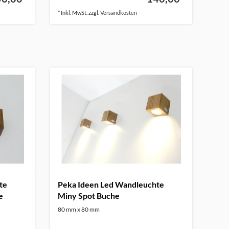
* Inkl. MwSt. zzgl.
Versandkosten
te
Peka Ideen Led Wandleuchte
e
Miny Spot Buche
80 mm x 80 mm