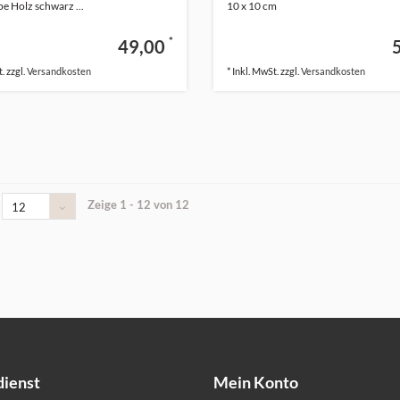
 Holz schwarz ...
10 x 10 cm
*
49,00
. zzgl.
Versandkosten
* Inkl. MwSt. zzgl.
Versandkosten
Zeige 1 - 12 von 12
12
ienst
Mein Konto