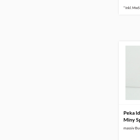
* Inkl. MwSt
Peka I
Miny S
massiv B