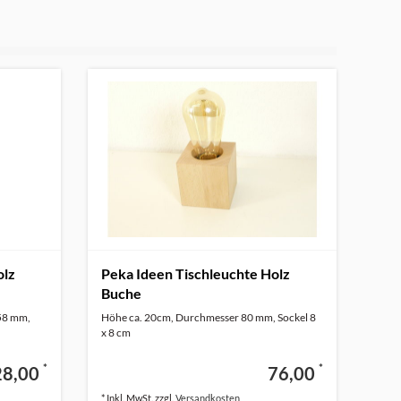
olz
Peka Ideen Tischleuchte Holz
Buche
58 mm,
Höhe ca. 20cm, Durchmesser 80 mm, Sockel 8
x 8 cm
*
*
28,00
76,00
* Inkl. MwSt. zzgl.
Versandkosten