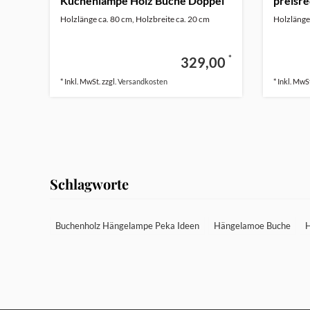
Küchenlampe Holz Buche Doppel
preisre
Led Zeile
Holzlänge ca. 80 cm, Holzbreite ca. 20 cm
Holzlänge
*
329,00
* Inkl. MwSt. zzgl.
Versandkosten
* Inkl. MwSt
Schlagworte
Buchenholz Hängelampe Peka Ideen
Hängelamoe Buche
H