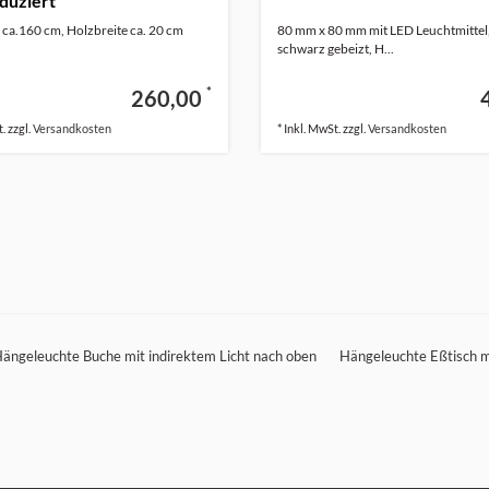
duziert
 ca.160 cm, Holzbreite ca. 20 cm
80 mm x 80 mm mit LED Leuchtmittel
schwarz gebeizt, H...
*
260,00
. zzgl.
Versandkosten
* Inkl. MwSt. zzgl.
Versandkosten
ängeleuchte Buche mit indirektem Licht nach oben
Hängeleuchte Eßtisch 