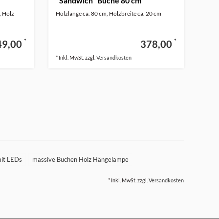
"Sandwich" Buche 80 cm
, Holz
Holzlänge ca. 80 cm, Holzbreite ca. 20 cm
*
*
49,00
378,00
* Inkl. MwSt. zzgl.
Versandkosten
mit LEDs
massive Buchen Holz Hängelampe
* Inkl. MwSt. zzgl.
Versandkosten