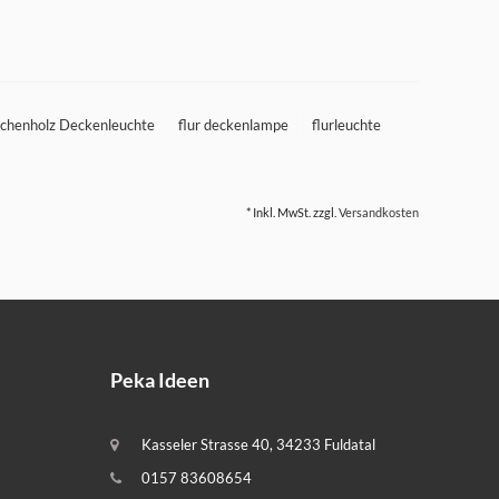
ichenholz Deckenleuchte
flur deckenlampe
flurleuchte
* Inkl. MwSt. zzgl.
Versandkosten
Peka Ideen
Kasseler Strasse 40, 34233 Fuldatal
0157 83608654