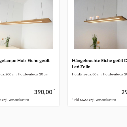
elampe Holz Eiche geölt
Hängeleuchte Eiche geölt 
Led Zeile
ca. 200 cm, Holzbreite ca. 20 cm
Holzlänge ca. 80 cm, Holzbreite ca. 
*
390,00
2
. zzgl.
Versandkosten
* Inkl. MwSt. zzgl.
Versandkosten