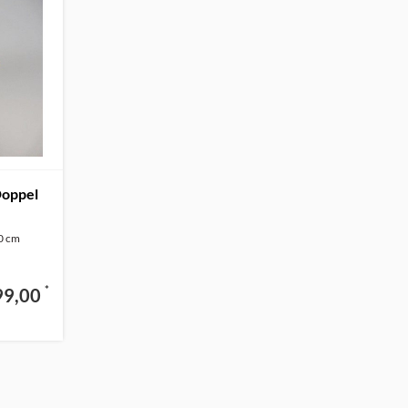
Doppel
20 cm
*
99,00