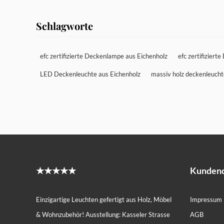
Schlagworte
efc zertifizierte Deckenlampe aus Eichenholz
efc zertifiziert
LED Deckenleuchte aus Eichenholz
massiv holz deckenleucht
★★★★★
Kundend
Einzigartige Leuchten gefertigt aus Holz, Möbel
Impressum
& Wohnzubehör! Ausstellung: Kasseler Strasse
AGB