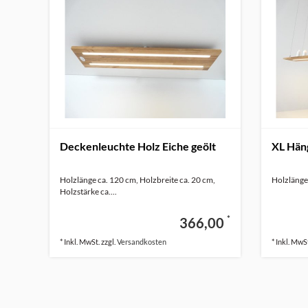
Deckenleuchte Holz Eiche geölt
XL Häng
Holzlänge ca. 120 cm, Holzbreite ca. 20 cm,
Holzlänge 
Holzstärke ca....
*
366,00
* Inkl. MwSt. zzgl.
Versandkosten
* Inkl. MwSt