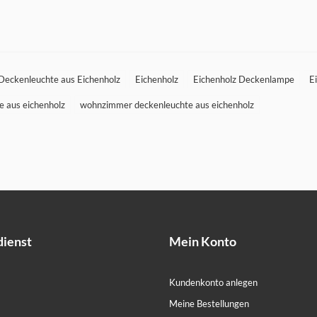
e Deckenleuchte aus Eichenholz
Eichenholz
Eichenholz Deckenlampe
E
e aus eichenholz
wohnzimmer deckenleuchte aus eichenholz
ienst
Mein Konto
Kundenkonto anlegen
Meine Bestellungen