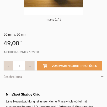
Image
1
/ 5
80 mm x 80 mm
49,00
*
ARTIKELNUMMER
102258
-
+
ZUM WARENKORB HINZUFÜGEN
Beschreibung
MinySpot Shabby Chic
Eine Neuentwicklung ist unser kleine Massivholzwürfel mit
auswechselbarem LED-Leuchtmittel, Verbrauch 5 Watt und der