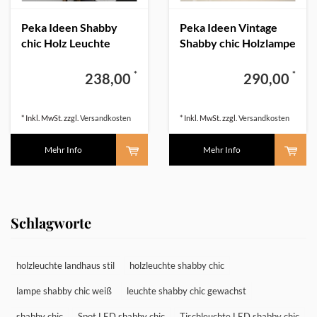
Peka Ideen Shabby
Peka Ideen Vintage
chic Holz Leuchte
Shabby chic Holzlampe
*
*
238,00
290,00
* Inkl. MwSt. zzgl.
Versandkosten
* Inkl. MwSt. zzgl.
Versandkosten
Mehr Info
Mehr Info
Schlagworte
holzleuchte landhaus stil
holzleuchte shabby chic
lampe shabby chic weiß
leuchte shabby chic gewachst
shabby chic
Spot LED shabby chic
Tischleuchte LED shabby chic