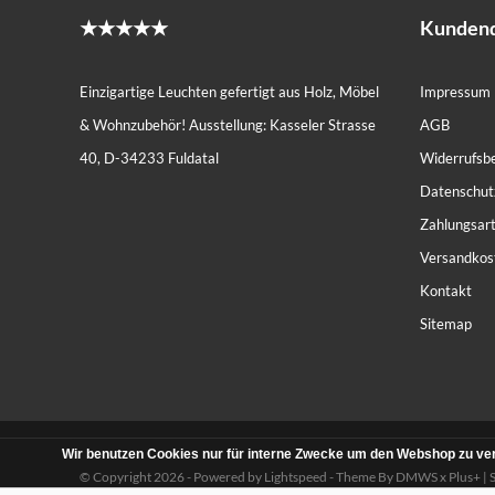
★★★★★
Kundend
Einzigartige Leuchten gefertigt aus Holz, Möbel
Impressum
& Wohnzubehör! Ausstellung: Kasseler Strasse
AGB
40, D-34233 Fuldatal
Widerrufsb
Datenschut
Zahlungsar
Versandkos
Kontakt
Sitemap
Wir benutzen Cookies nur für interne Zwecke um den Webshop zu ver
© Copyright 2026 - Powered by
Lightspeed
- Theme By
DMWS
x
Plus+
|