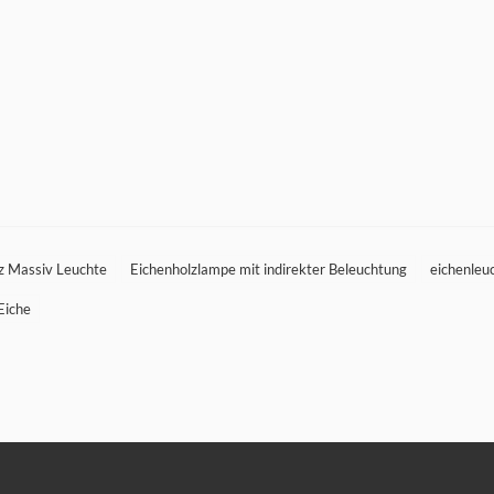
z Massiv Leuchte
Eichenholzlampe mit indirekter Beleuchtung
eichenleu
Eiche