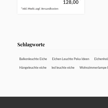
*
128,00
* Inkl. MwSt. zzgl.
Versandkosten
Schlagworte
Balkenleuchte Eiche
Eichen Leuchte Peka Ideen
Eichenhol
Hängeleuchte eiche
led leuchte eiche
Wohnzimmerlampe 