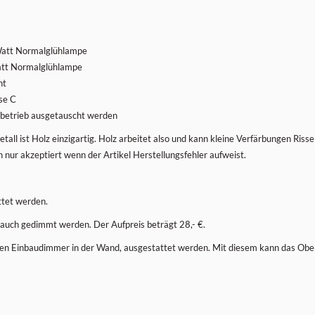
 Watt Normalglühlampe
Watt Normalglühlampe
ht
se C
hbetrieb ausgetauscht werden
tall ist Holz einzigartig. Holz arbeitet also und kann kleine Verfärbungen Ris
ur akzeptiert wenn der Artikel Herstellungsfehler aufweist.
ttet werden.
 auch gedimmt werden. Der Aufpreis beträgt 28,- €.
ihren Einbaudimmer in der Wand, ausgestattet werden. Mit diesem kann das O