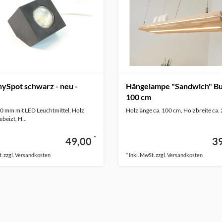
ySpot schwarz - neu -
Hängelampe "Sandwich" B
100 cm
0 mm mit LED Leuchtmittel, Holz
Holzlänge ca. 100 cm, Holzbreite ca.
beizt, H...
*
49,00
3
. zzgl.
Versandkosten
* Inkl. MwSt. zzgl.
Versandkosten