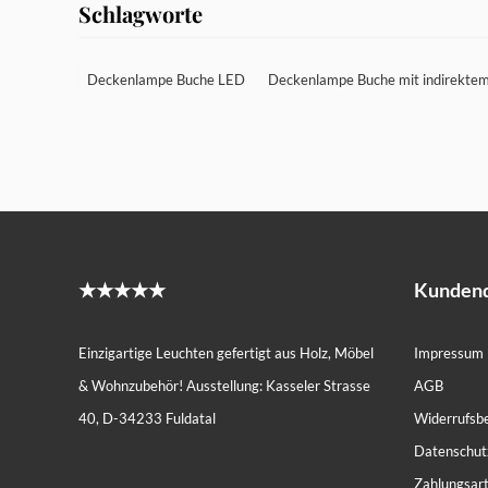
Schlagworte
Deckenlampe Buche LED
Deckenlampe Buche mit indirektem
★★★★★
Kundend
Einzigartige Leuchten gefertigt aus Holz, Möbel
Impressum
& Wohnzubehör! Ausstellung: Kasseler Strasse
AGB
40, D-34233 Fuldatal
Widerrufsb
Datenschut
Zahlungsar