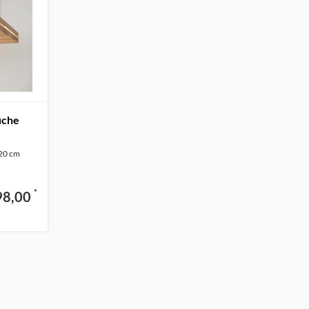
uche
 20 cm
*
98,00