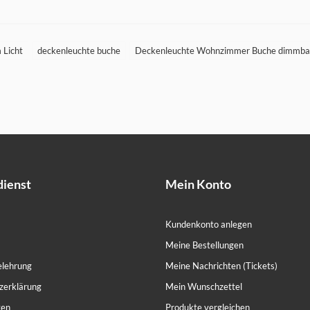
 Licht
deckenleuchte buche
Deckenleuchte Wohnzimmer Buche dimmba
ienst
Mein Konto
Kundenkonto anlegen
Meine Bestellungen
elehrung
Meine Nachrichten (Tickets)
zerklärung
Mein Wunschzettel
ten
Produkte vergleichen