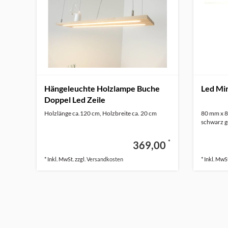
Hängeleuchte Holzlampe Buche
Led Min
Doppel Led Zeile
Holzlänge ca.120 cm, Holzbreite ca. 20 cm
80 mm x 8
schwarz ge
*
369,00
* Inkl. MwSt. zzgl.
Versandkosten
* Inkl. MwSt