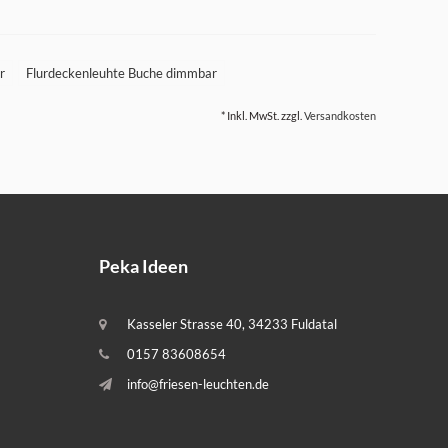
r
Flurdeckenleuhte Buche dimmbar
* Inkl. MwSt. zzgl.
Versandkosten
Peka Ideen
Kasseler Strasse 40, 34233 Fuldatal
0157 83608654
info@friesen-leuchten.de