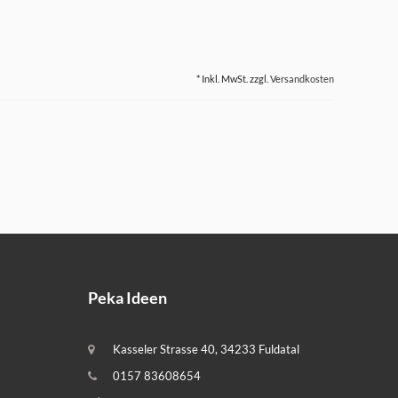
* Inkl. MwSt. zzgl.
Versandkosten
Peka Ideen
Kasseler Strasse 40, 34233 Fuldatal
0157 83608654