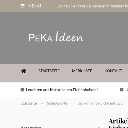
MENU
...sollten Sie Fragen zu unseren Produkten ha
STARTSEITE
MERKLISTE
KONTAKT
Leuchten aus historischen Eichenbalken!
U
Startseite
Schlagworte
deckenlampe Eiche mit LED
Artike
Eiche
Kategorien