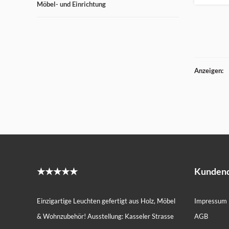
Möbel- und Einrichtung
Anzeigen:
★★★★★
Kundend
Einzigartige Leuchten gefertigt aus Holz, Möbel
Impressum
& Wohnzubehör! Ausstellung: Kasseler Strasse
AGB