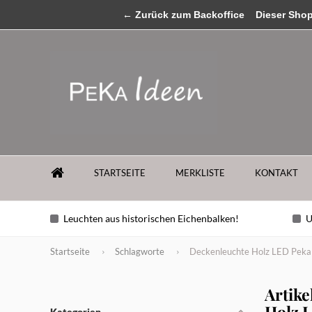
MENU
← Zurück zum Backoffice
...sollten Sie Fragen zu unseren Produkten ha
Dieser Shop b
STARTSEITE
MERKLISTE
KONTAKT
Leuchten aus historischen Eichenbalken!
U
Startseite
Schlagworte
Deckenleuchte Holz LED Peka
Artike
Holz 
Kategorien