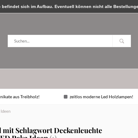
ben, wir sind für Sie da!
efindet sich im Aufbau. Eventuell können nicht alle Bestellungen
nikate aus Treibholz!
zeitlos moderne Led Holzlampen!
 Ideen
l mit Schlagwort Deckenleuchte
LED Peka Ideen
(1)