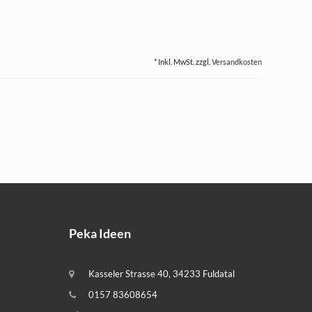
* Inkl. MwSt. zzgl.
Versandkosten
Peka Ideen
Kasseler Strasse 40, 34233 Fuldatal
0157 83608654