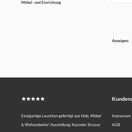
Möbel- und Einrichtung
Anzeigen:
★★★★★
Kundend
Einzigartige Leuchten gefertigt aus Holz, Möbel
Impressum
& Wohnzubehör! Ausstellung: Kasseler Strasse
AGB