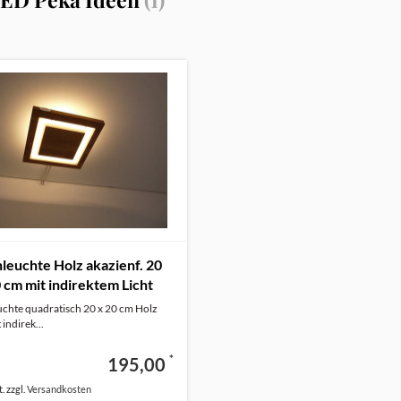
euchte Holz akazienf. 20
 cm mit indirektem Licht
chte quadratisch 20 x 20 cm Holz
indirek...
*
195,00
. zzgl.
Versandkosten