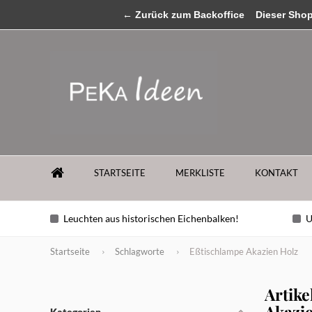
MENU
← Zurück zum Backoffice
...sollten Sie Fragen zu unseren Produkten ha
Dieser Shop b
STARTSEITE
MERKLISTE
KONTAKT
Leuchten aus historischen Eichenbalken!
U
Startseite
Schlagworte
Eßtischlampe Akazien Holz
Artike
Akazi
Kategorien