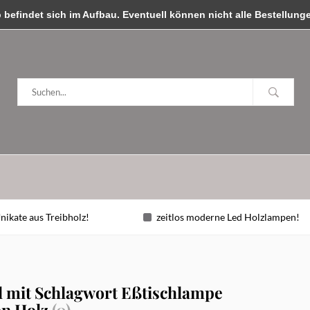
ben, wir sind für Sie da!
efindet sich im Aufbau. Eventuell können nicht alle Bestellungen
nikate aus Treibholz!
zeitlos moderne Led Holzlampen!
l mit Schlagwort Eßtischlampe
en Holz
(0)