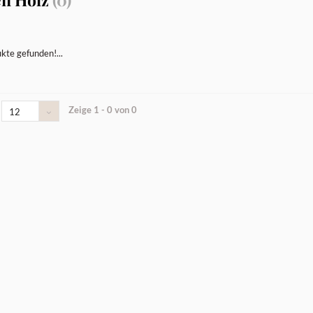
kte gefunden!...
Zeige 1 - 0 von 0
12