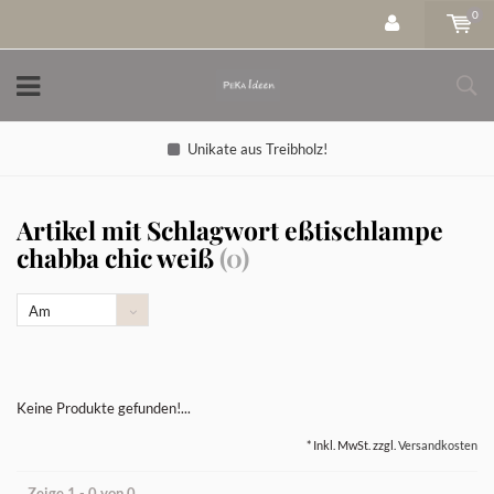
0
Unikate aus Treibholz!
Artikel mit Schlagwort eßtischlampe
chabba chic weiß
(0)
Am
meisten
angesehen
Keine Produkte gefunden!...
* Inkl. MwSt. zzgl.
Versandkosten
Zeige 1 - 0 von 0