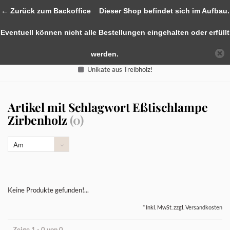
0
← Zurück zum Backoffice
Dieser Shop befindet sich im Aufbau.
Eventuell können nicht alle Bestellungen eingehalten oder erfüllt
werden.
Unikate aus Treibholz!
Artikel mit Schlagwort Eßtischlampe
Zirbenholz
(0)
Am
meisten
angesehen
Keine Produkte gefunden!...
* Inkl. MwSt. zzgl.
Versandkosten
Zeige 1 - 0 von 0