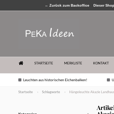
MENU
← Zurück zum Backoffice
...sollten Sie Fragen zu unseren Produkten ha
Dieser Shop b
STARTSEITE
MERKLISTE
KONTAKT
Leuchten aus historischen Eichenbalken!
U
Startseite
Schlagworte
Hängeleuchte Akazie Landhau
Artike
Akazi
Kategorien