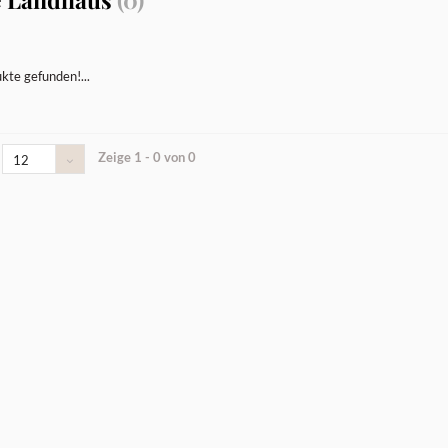
kte gefunden!...
Zeige 1 - 0 von 0
12