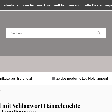
ben, wir sind für Sie da!
efindet sich im Aufbau. Eventuell können nicht alle Bestellungen
nikate aus Treibholz!
zeitlos moderne Led Holzlampen!
s
l mit Schlagwort Hängeleuchte
e Landhaus
(0)