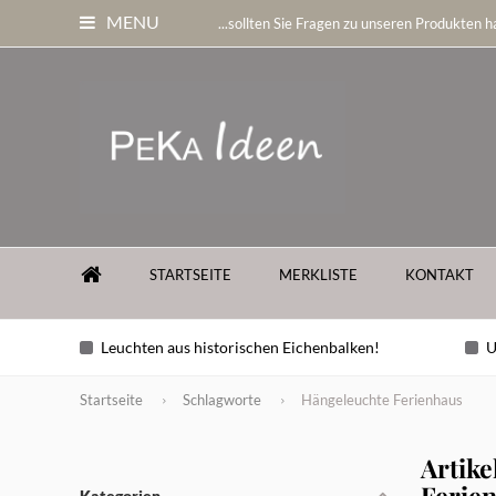
MENU
...sollten Sie Fragen zu unseren Produkten ha
STARTSEITE
MERKLISTE
KONTAKT
Leuchten aus historischen Eichenbalken!
U
Startseite
Schlagworte
Hängeleuchte Ferienhaus
Artike
Ferie
Kategorien