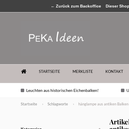
MENU
← Zurück zum Backoffice
...sollten Sie Fragen zu unseren Produkten ha
Dieser Shop b
STARTSEITE
MERKLISTE
KONTAKT
Leuchten aus historischen Eichenbalken!
U
Startseite
Schlagworte
hänglampe aus antiken Balken
Artike
antik
Kategorien