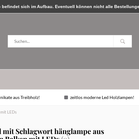
ben, wir sind für Sie da!
efindet sich im Aufbau. Eventuell können nicht alle Bestellungen
nikate aus Treibholz!
zeitlos moderne Led Holzlampen!
 mit LEDs
l mit Schlagwort hänglampe aus
en Balken mit LEDs
(0)