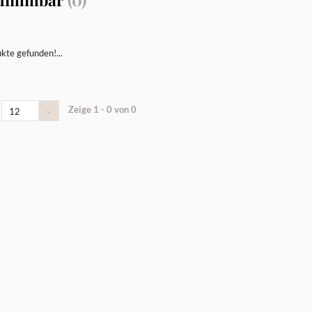
kte gefunden!...
Zeige 1 - 0 von 0
12