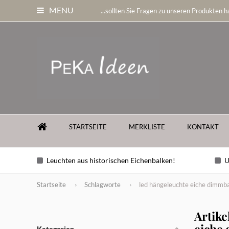
MENU
...sollten Sie Fragen zu unseren Produkten ha
STARTSEITE
MERKLISTE
KONTAKT
Leuchten aus historischen Eichenbalken!
U
Startseite
Schlagworte
led hängeleuchte eiche dimmb
Artike
eiche
Kategorien