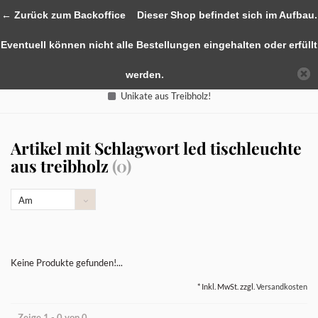
0
← Zurück zum Backoffice
Dieser Shop befindet sich im Aufbau.
Eventuell können nicht alle Bestellungen eingehalten oder erfüllt
werden.
Unikate aus Treibholz!
Artikel mit Schlagwort led tischleuchte
aus treibholz
(0)
Am
meisten
angesehen
Keine Produkte gefunden!...
* Inkl. MwSt. zzgl.
Versandkosten
Zeige 1 - 0 von 0