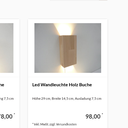
he
Led Wandleuchte Holz Buche
ng 7,5 cm
Höhe 29 cm, Breite 14,5 cm, Ausladung 7,5 cm
*
*
78,00
98,00
* Inkl. MwSt. zzgl.
Versandkosten