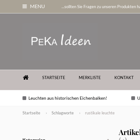
MENU
...sollten Sie Fragen zu unseren Produkten ha
STARTSEITE
MERKLISTE
KONTAKT
Leuchten aus historischen Eichenbalken!
U
Startseite
Schlagworte
rustikale leuchte
Artike
(4)
Kategorien