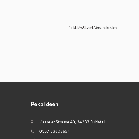
* Inkl. MwSt. zzgl.
Versandkosten
Peka Ideen
Kasseler Strasse 40, 34233 Fuldatal
0157 83608654