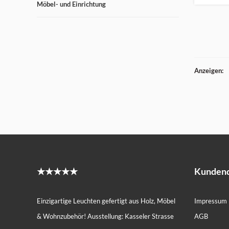
Möbel- und Einrichtung
Anzeigen:
★★★★★
Kundend
Einzigartige Leuchten gefertigt aus Holz, Möbel
Impressum
& Wohnzubehör! Ausstellung: Kasseler Strasse
AGB