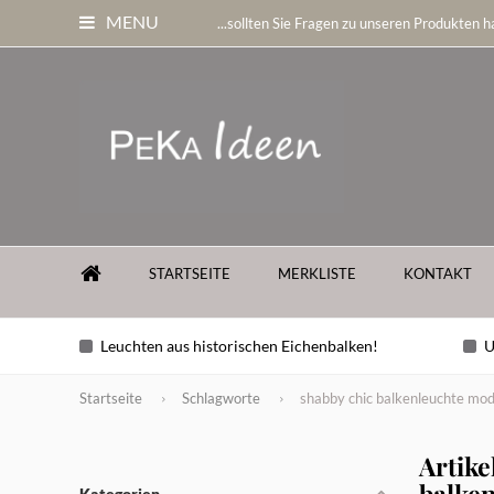
MENU
...sollten Sie Fragen zu unseren Produkten ha
STARTSEITE
MERKLISTE
KONTAKT
Leuchten aus historischen Eichenbalken!
U
Startseite
Schlagworte
shabby chic balkenleuchte mo
Artike
balke
Kategorien