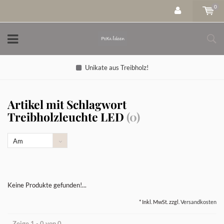
0
Unikate aus Treibholz!
Artikel mit Schlagwort
Treibholzleuchte LED
(0)
Am
meisten
angesehen
Keine Produkte gefunden!...
* Inkl. MwSt. zzgl.
Versandkosten
Zeige 1 - 0 von 0