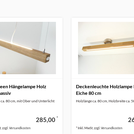
deen Hängelampe Holz
Deckenleuchte Holzlampe 
assiv
Eiche 80 cm
ca. 80 cm, mit Ober und Unterlicht
Holzlänge ca. 80 cm, Holzbreite ca. 
*
285,00
2
. zzgl.
Versandkosten
* Inkl. MwSt. zzgl.
Versandkosten