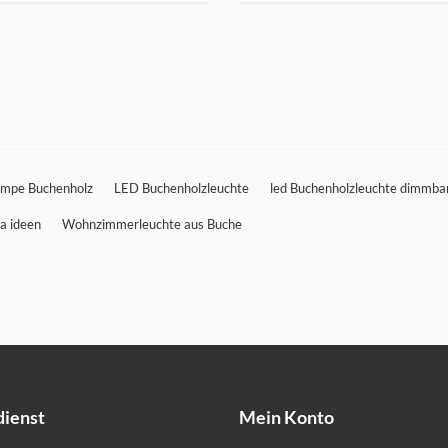
mpe Buchenholz
LED Buchenholzleuchte
led Buchenholzleuchte dimmba
a ideen
Wohnzimmerleuchte aus Buche
ienst
Mein Konto