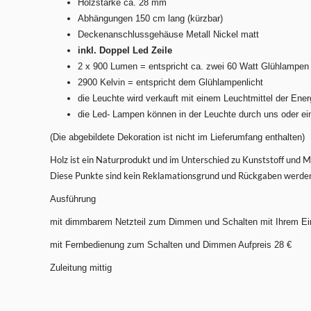
Holzstärke ca. 28 mm
Abhängungen 150 cm lang (kürzbar)
Deckenanschlussgehäuse Metall Nickel matt
inkl. Doppel Led Zeile
2 x 900 Lumen = entspricht ca. zwei 60 Watt Glühlampen a
2900 Kelvin = entspricht dem Glühlampenlicht
die Leuchte wird verkauft mit einem Leuchtmittel der Ene
die Led- Lampen können in der Leuchte durch uns oder ei
(Die abgebildete Dekoration ist nicht im Lieferumfang enthalten)
Holz ist ein Naturprodukt und im Unterschied zu Kunststoff und Me
Diese Punkte sind kein Reklamationsgrund und Rückgaben werden n
Ausführung
mit dimmbarem Netzteil zum Dimmen und Schalten mit Ihrem Ei
mit Fernbedienung zum Schalten und Dimmen Aufpreis 28 €
Zuleitung mittig