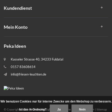
Kundendienst
Mein Konto
Peka Ideen
Kasseler Strasse 40, 34233 Fuldatal
0157 83608654
info@friesen-leuchten.de
Wir benutzen Cookies nur für interne Zwecke um den Webshop zu verbessern.
© Copyright 2026 - Powered by
Lightspeed
- Theme By
DMWS
x
Plus+
|
Sitemap
Ist das in Ordnung?
Ja
Nein