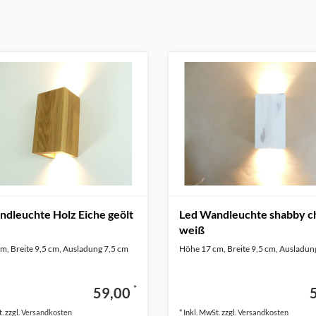
dleuchte Holz Eiche geölt
Led Wandleuchte shabby c
weiß
m, Breite 9,5 cm, Ausladung 7,5 cm
Höhe 17 cm, Breite 9,5 cm, Ausladun
*
59,00
. zzgl.
Versandkosten
* Inkl. MwSt. zzgl.
Versandkosten