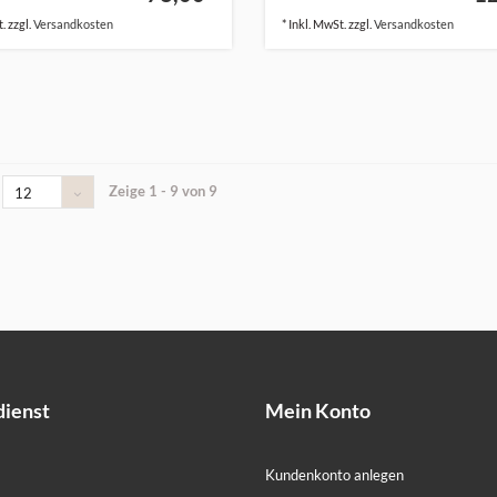
. zzgl.
Versandkosten
* Inkl. MwSt. zzgl.
Versandkosten
Zeige 1 - 9 von 9
12
ienst
Mein Konto
Kundenkonto anlegen