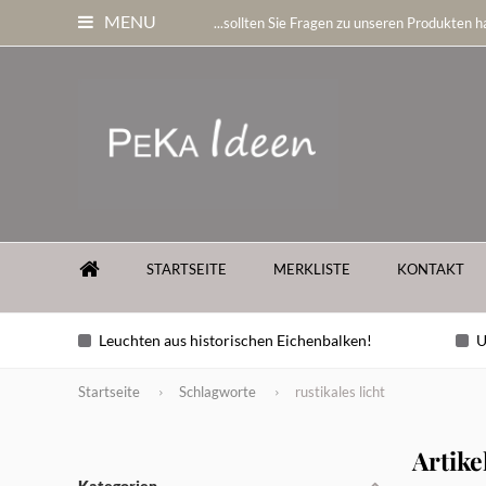
MENU
...sollten Sie Fragen zu unseren Produkten ha
STARTSEITE
MERKLISTE
KONTAKT
Leuchten aus historischen Eichenbalken!
U
Startseite
Schlagworte
rustikales licht
Artike
Kategorien