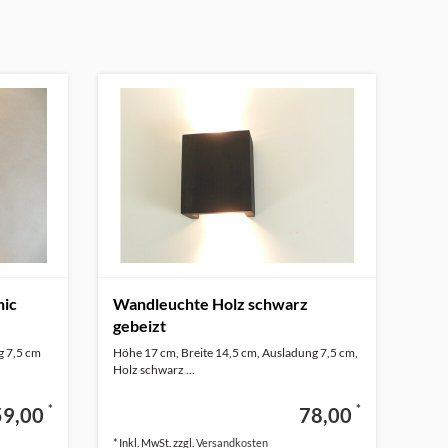
hic
Wandleuchte Holz schwarz
gebeizt
g 7,5 cm
Höhe 17 cm, Breite 14,5 cm, Ausladung 7,5 cm,
Holz schwarz ...
*
*
59,00
78,00
* Inkl. MwSt. zzgl.
Versandkosten