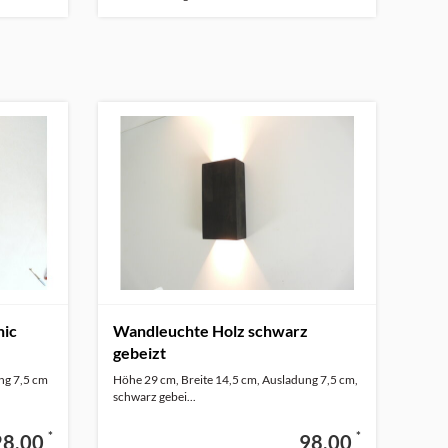
hic
Wandleuchte Holz schwarz
gebeizt
ng 7,5 cm
Höhe 29 cm, Breite 14,5 cm, Ausladung 7,5 cm,
schwarz gebei...
*
*
28,00
98,00