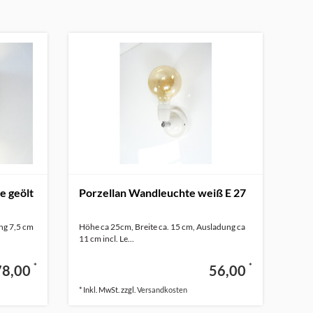
e geölt
Porzellan Wandleuchte weiß E 27
ng 7,5 cm
Höhe ca 25cm, Breite ca. 15 cm, Ausladung ca
11 cm incl. Le...
*
*
78,00
56,00
* Inkl. MwSt. zzgl.
Versandkosten